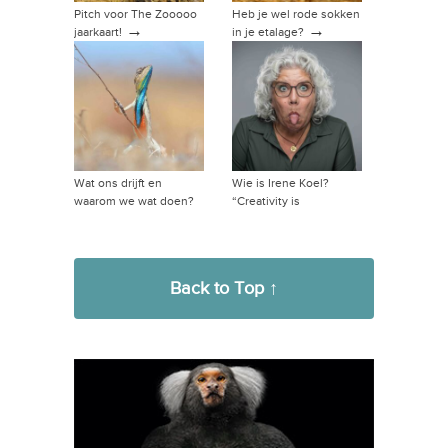
Pitch voor The Zooooo
Heb je wel rode sokken
→
→
jaarkaart!
in je etalage?
Wat ons drijft en
Wie is Irene Koel?
waarom we wat doen?
“Creativity is
→
intelligence having fun”
→
Back to Top ↑