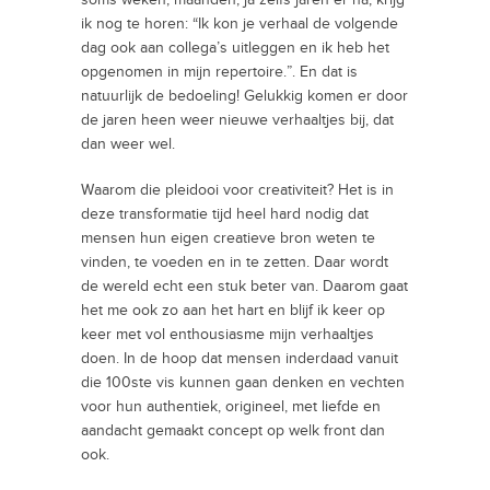
soms weken, maanden, ja zelfs jaren er na, krijg
ik nog te horen: “Ik kon je verhaal de volgende
dag ook aan collega’s uitleggen en ik heb het
opgenomen in mijn repertoire.”. En dat is
natuurlijk de bedoeling! Gelukkig komen er door
de jaren heen weer nieuwe verhaaltjes bij, dat
dan weer wel.
Waarom die pleidooi voor creativiteit? Het is in
deze transformatie tijd heel hard nodig dat
mensen hun eigen creatieve bron weten te
vinden, te voeden en in te zetten. Daar wordt
de wereld echt een stuk beter van. Daarom gaat
het me ook zo aan het hart en blijf ik keer op
keer met vol enthousiasme mijn verhaaltjes
doen. In de hoop dat mensen inderdaad vanuit
die 100ste vis kunnen gaan denken en vechten
voor hun authentiek, origineel, met liefde en
aandacht gemaakt concept op welk front dan
ook.