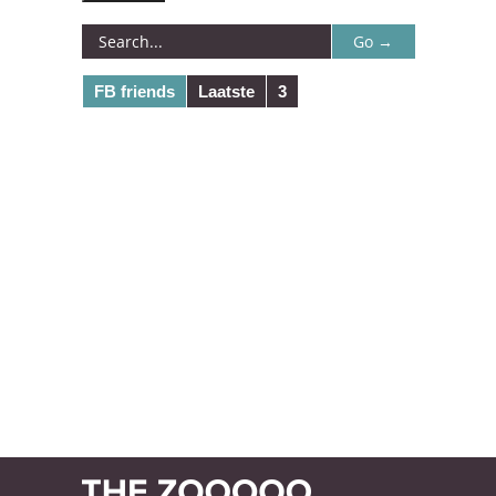
FB friends
Laatste
3