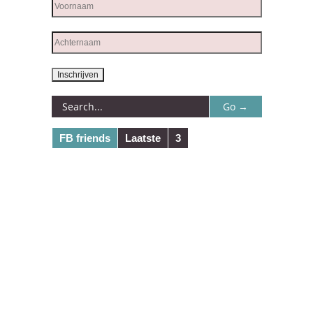
FB friends
Laatste
3