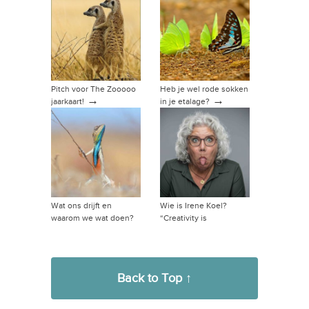
Pitch voor The Zooooo
Heb je wel rode sokken
→
→
jaarkaart!
in je etalage?
Wat ons drijft en
Wie is Irene Koel?
waarom we wat doen?
“Creativity is
→
intelligence having fun”
→
Back to Top ↑