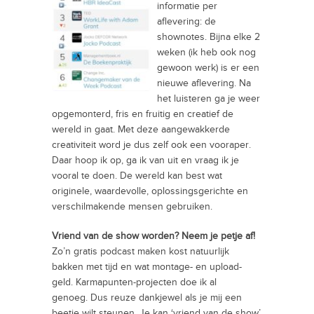
informatie per
aflevering: de
shownotes. Bijna elke 2
weken (ik heb ook nog
gewoon werk) is er een
nieuwe aflevering. Na
het luisteren ga je weer
opgemonterd, fris en fruitig en creatief de
wereld in gaat. Met deze aangewakkerde
creativiteit word je dus zelf ook een vooraper.
Daar hoop ik op, ga ik van uit en vraag ik je
vooral te doen. De wereld kan best wat
originele, waardevolle, oplossingsgerichte en
verschilmakende mensen gebruiken.
Vriend van de show worden? Neem je petje af!
Zo’n gratis podcast maken kost natuurlijk
bakken met tijd en wat montage- en upload-
geld. Karmapunten-projecten doe ik al
genoeg. Dus reuze dankjewel als je mij een
beetje wilt steunen. Je kan ‘vriend van de show’