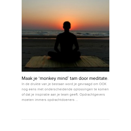
Maak je ‘monkey mind’ tam door meditate.
In de drukte van je bestaan word je gevraagd om OOK
nog eens met onderscheidende oplossingen te komen
of dat je inspiratie aan je team geeft. Opdrachtgevers
moeten immers opdrachtdoeners …