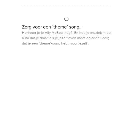
Zorg voor een ’theme’ song…
Herinner je je Ally McBeal nog? En heb je muziek in de
auto dat je draait als je jezelf even moet opladen? Zorg
dat je een ’theme’-song hebt, voor jezelf …