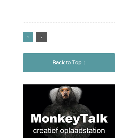
1
2
Back to Top ↑