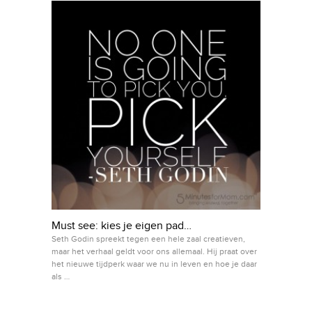
Must see: kies je eigen pad…
Seth Godin spreekt tegen een hele zaal creatieven,
maar het verhaal geldt voor ons allemaal. Hij praat over
het nieuwe tijdperk waar we nu in leven en hoe je daar
als …