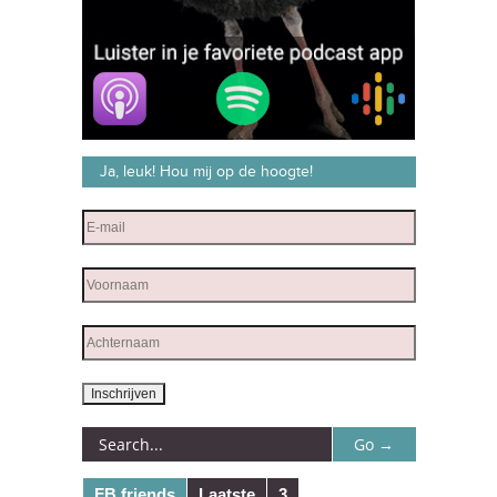
Ja, leuk! Hou mij op de hoogte!
FB friends
Laatste
3