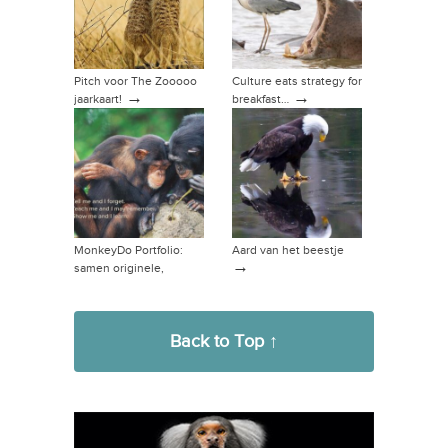
Pitch voor The Zooooo
Culture eats strategy for
→
→
jaarkaart!
breakfast…
MonkeyDo Portfolio:
Aard van het beestje
→
samen originele,
relevante producten of
→
diensten maken
Back to Top ↑