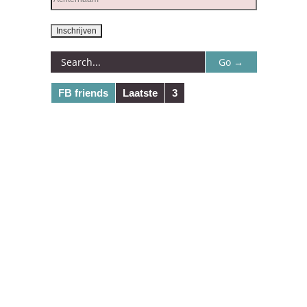
FB friends
Laatste
3