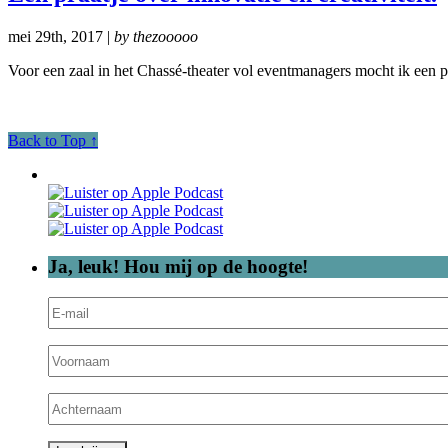
mei 29th, 2017 |
by thezooooo
Voor een zaal in het Chassé-theater vol eventmanagers mocht ik een pl
Back to Top ↑
Ja, leuk! Hou mij op de hoogte!