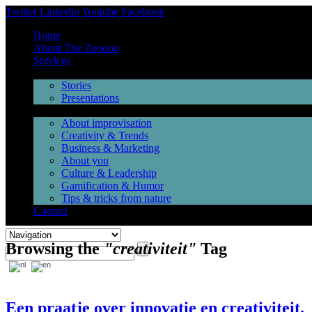
Twitter
Linkedin
Youtube
Facebook
Home
About The Zooooo
Services
Inspiration
Stories
Presentations
Videos
About improvisation
Creativity & Trends
Business & Marketing
About you
Culture & Leadership
Gamification & Humor
Tips & tricks from nature
Contact
Browsing the
"creativiteit"
Tag
Een praatje over innovatie en creativiteit.