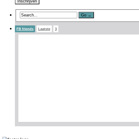
FB friends
Laatste
3