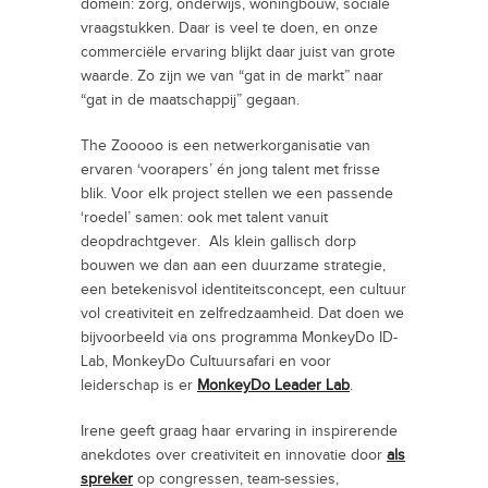
domein: zorg, onderwijs, woningbouw, sociale
vraagstukken. Daar is veel te doen, en onze
commerciële ervaring blijkt daar juist van grote
waarde. Zo zijn we van “gat in de markt” naar
“gat in de maatschappij” gegaan.
The Zooooo is een netwerkorganisatie van
ervaren ‘voorapers’ én jong talent met frisse
blik. Voor elk project stellen we een passende
‘roedel’ samen: ook met talent vanuit
deopdrachtgever. Als klein gallisch dorp
bouwen we dan aan een duurzame strategie,
een betekenisvol identiteitsconcept, een cultuur
vol creativiteit en zelfredzaamheid. Dat doen we
bijvoorbeeld via ons programma MonkeyDo ID-
Lab, MonkeyDo Cultuursafari en voor
leiderschap is er
MonkeyDo Leader Lab
.
Irene geeft graag haar ervaring in inspirerende
anekdotes over creativiteit en innovatie door
als
spreker
op congressen, team-sessies,