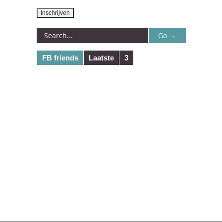
FB friends
Laatste
3