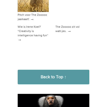
Pitch voor The Zooooo
→
jaarkaart!
Wie is Irene Koel?
The Zooooo zit vol
→
“Creativity is
watt-jes.
intelligence having fun”
→
Back to Top ↑