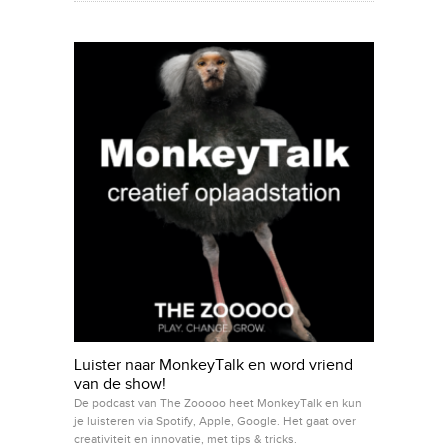
Luister naar MonkeyTalk en word vriend
van de show!
De podcast van The Zooooo heet MonkeyTalk en kun
je luisteren via Spotify, Apple, Google. Het gaat over
creativiteit en innovatie, met tips & tricks.