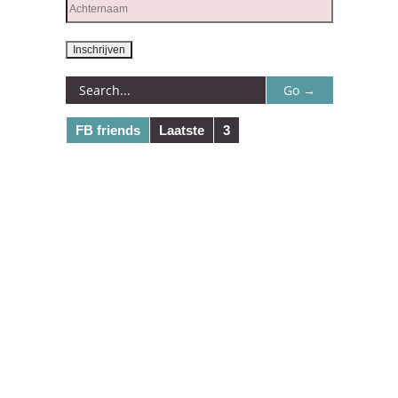
FB friends
Laatste
3