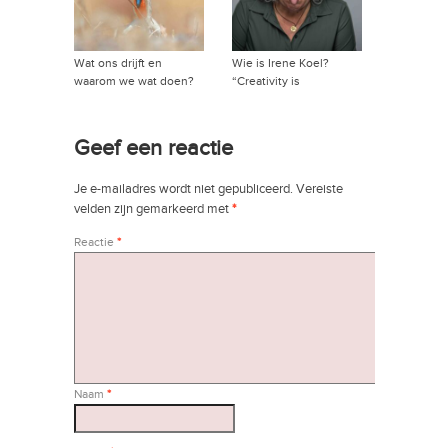
Wat ons drijft en
Wie is Irene Koel?
waarom we wat doen?
“Creativity is
→
intelligence having fun”
→
Geef een reactie
Je e-mailadres wordt niet gepubliceerd.
Vereiste
velden zijn gemarkeerd met
*
Reactie
*
Naam
*