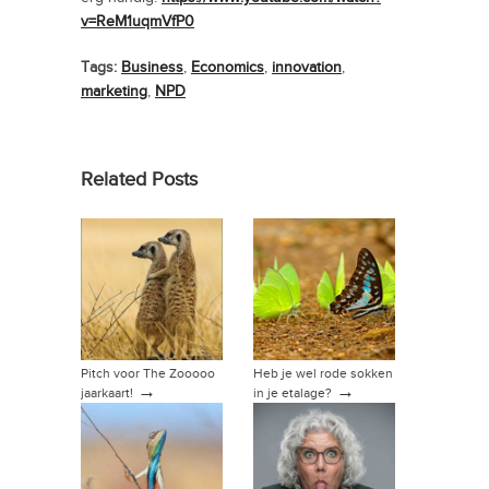
v=ReM1uqmVfP0
Tags:
Business
,
Economics
,
innovation
,
marketing
,
NPD
Related Posts
Pitch voor The Zooooo
Heb je wel rode sokken
→
→
jaarkaart!
in je etalage?