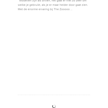
Modellen zijn als brillen, het gaat er niet zo zeer om
welke je gebruikt, als je er maar helder door gaat zien.
Met de enorme ervaring bij The Zooooo …