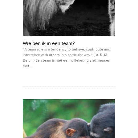
Wie ben ik in een team?
“A team role is a tendency to behave, contribute and
interrelate with others in a particular way.“ (Dr. R. M.
Belbin) Een team is niet een willekeurig stel mensen
met …