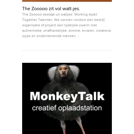
The Zooooo zit vol watt-jes.
The Zooooo bestaat uit wattjes: Working Apart
Together Talenten. We vormen rondom een bedrijf,
organisatie of project een tijdelijke zwerm met
authentieke, onafhankelijke, slimme, ervaren, creatieve,
wijze en ondernemende mensen. …