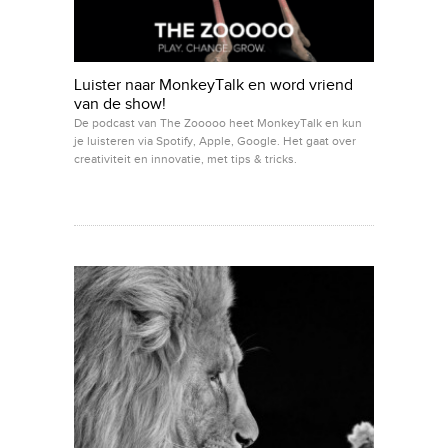
Luister naar MonkeyTalk en word vriend
van de show!
De podcast van The Zooooo heet MonkeyTalk en kun
je luisteren via Spotify, Apple, Google. Het gaat over
creativiteit en innovatie, met tips & tricks.