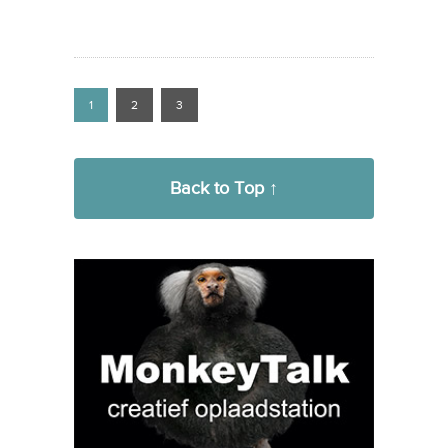
1
2
3
Back to Top ↑