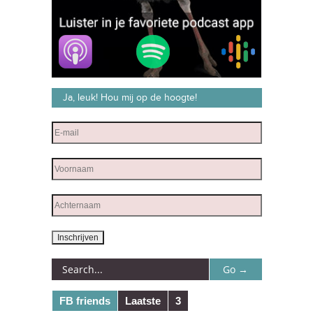
Ja, leuk! Hou mij op de hoogte!
FB friends
Laatste
3