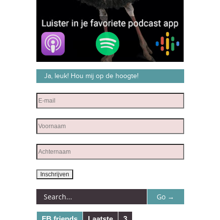
Ja, leuk! Hou mij op de hoogte!
FB friends
Laatste
3