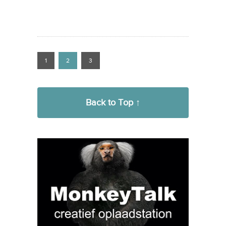
1
2
3
Back to Top ↑