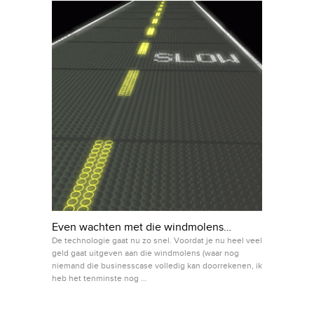
Even wachten met die windmolens…
De technologie gaat nu zo snel. Voordat je nu heel veel
geld gaat uitgeven aan die windmolens (waar nog
niemand die businesscase volledig kan doorrekenen, ik
heb het tenminste nog …