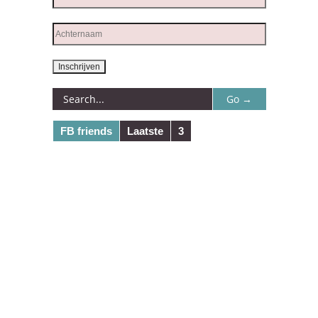
FB friends
Laatste
3