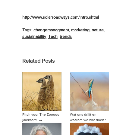
http://www.solarroadways.com/intro.shtml
Tags:
changemanagment
,
marketing
,
nature
,
sustainability
,
Tech
,
trends
Related Posts
Pitch voor The Zooooo
Wat ons drijft en
→
jaarkaart!
waarom we wat doen?
→