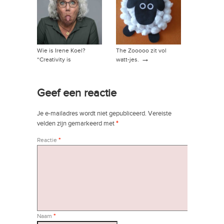
Wie is Irene Koel?
The Zooooo zit vol
→
“Creativity is
watt-jes.
intelligence having fun”
→
Geef een reactie
Je e-mailadres wordt niet gepubliceerd.
Vereiste
velden zijn gemarkeerd met
*
Reactie
*
Naam
*