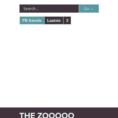
FB friends
Laatste
3