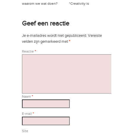
waarom we wat doen?
“Creativity is
→
intelligence having fun”
→
Geef een reactie
Je e-mailadres wordt niet gepubliceerd.
Vereiste
velden zijn gemarkeerd met
*
Reactie
*
Naam
*
E-mail
*
Site