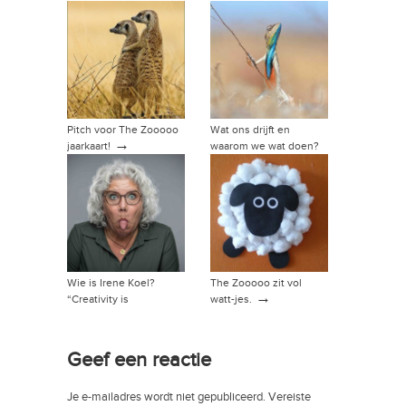
Pitch voor The Zooooo
Wat ons drijft en
→
jaarkaart!
waarom we wat doen?
→
Wie is Irene Koel?
The Zooooo zit vol
→
“Creativity is
watt-jes.
intelligence having fun”
→
Geef een reactie
Je e-mailadres wordt niet gepubliceerd.
Vereiste