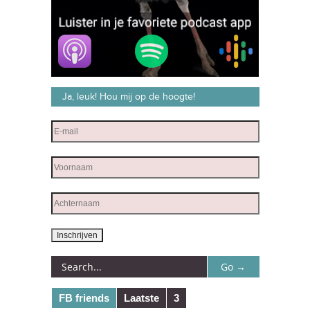
Ja, leuk! Hou mij op de hoogte!
FB friends
Laatste
3