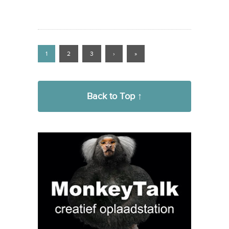
1
2
3
›
»
Back to Top ↑