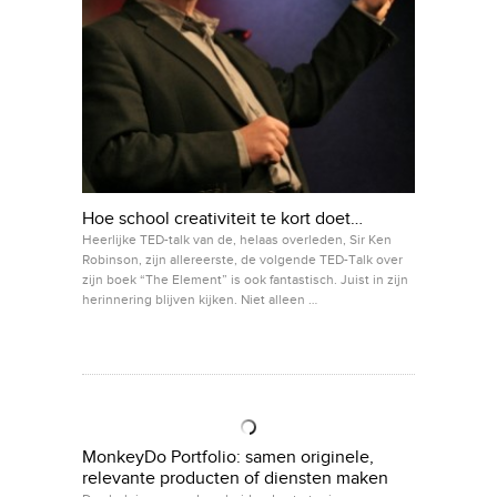
Hoe school creativiteit te kort doet…
Heerlijke TED-talk van de, helaas overleden, Sir Ken
Robinson, zijn allereerste, de volgende TED-Talk over
zijn boek “The Element” is ook fantastisch. Juist in zijn
herinnering blijven kijken. Niet alleen …
MonkeyDo Portfolio: samen originele,
relevante producten of diensten maken