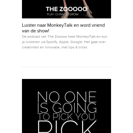
Luister naar MonkeyTalk en word vriend
van de show!
De podcast van The Zooooo heet MonkeyTalk en kun
je luisteren via Spotify, Apple, Google. Het gaat over
creativiteit en innovatie, met tips & tricks.