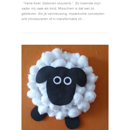
“Irene Koel. Geboren stouterik.” Zo noemde mijn
vader mij vaak als kind. Misschien is dat wel zo
gebleven. Als je vernieuwing, impactvolle concepten
wilt introduceren of in transformatie zit …