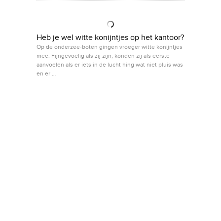
Heb je wel witte konijntjes op het kantoor?
Op de onderzee-boten gingen vroeger witte konijntjes
mee. Fijngevoelig als zij zijn, konden zij als eerste
aanvoelen als er iets in de lucht hing wat niet pluis was
en er …