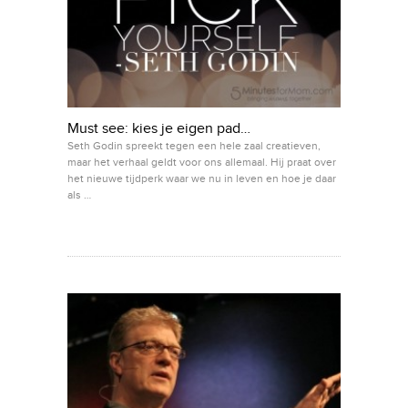
Must see: kies je eigen pad…
Seth Godin spreekt tegen een hele zaal creatieven,
maar het verhaal geldt voor ons allemaal. Hij praat over
het nieuwe tijdperk waar we nu in leven en hoe je daar
als …