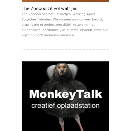
The Zooooo zit vol watt-jes.
The Zooooo bestaat uit wattjes: Working Apart
Together Talenten. We vormen rondom een bedrijf,
organisatie of project een tijdelijke zwerm met
authentieke, onafhankelijke, slimme, ervaren, creatieve,
wijze en ondernemende mensen. …