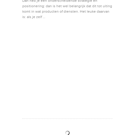
Dan heb je een onderscheidende strategie en
positionering: dan is het wel belangrijk dat dit tot uiting
komt in wat producten of diensten. Het leuke daarvan
is: als je zelf …