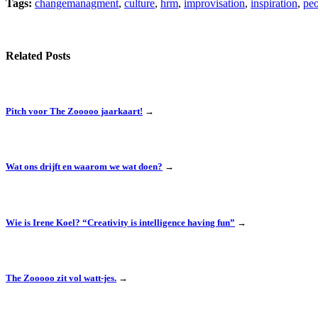
Tags:
changemanagment
,
culture
,
hrm
,
improvisation
,
inspiration
,
peo
Related Posts
Pitch voor The Zooooo jaarkaart!
→
Wat ons drijft en waarom we wat doen?
→
Wie is Irene Koel? “Creativity is intelligence having fun”
→
The Zooooo zit vol watt-jes.
→