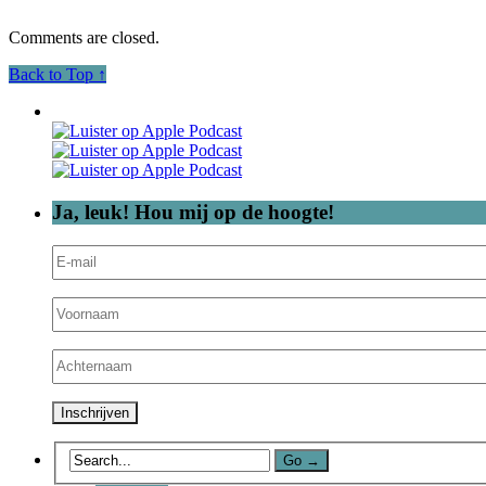
Comments are closed.
Back to Top ↑
Ja, leuk! Hou mij op de hoogte!