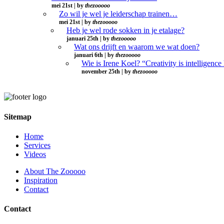
mei 21st | by
thezooooo
Zo wil je wel je leiderschap trainen…
mei 21st | by
thezooooo
Heb je wel rode sokken in je etalage?
januari 25th | by
thezooooo
Wat ons drijft en waarom we wat doen?
januari 6th | by
thezooooo
Wie is Irene Koel? “Creativity is intelligence
november 25th | by
thezooooo
Sitemap
Home
Services
Videos
About The Zooooo
Inspiration
Contact
Contact