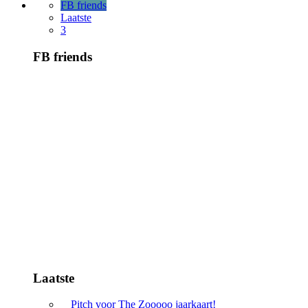
FB friends
Laatste
3
FB friends
Laatste
Pitch voor The Zooooo jaarkaart!