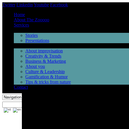
Twitter
Linkedin
Youtube
Facebook
Home
About The Zooooo
Services
Inspiration
Stories
Presentations
Videos
About improvisation
Creativity & Trends
Business & Marketing
About you
Culture & Leadership
Gamification & Humor
Tips & tricks from nature
Contact