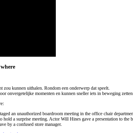
rywhere
tunt zou kunnen uithalen. Rondom een onderwerp dat speelt.
voor onvergetelijke momenten en kunnen sneller iets in beweging zette
e:
taged an unauthorized boardroom meeting in the office chair department o
to hold a surprise meeting. Actor Will Hines gave a presentation to the
leave by a confused store manager.