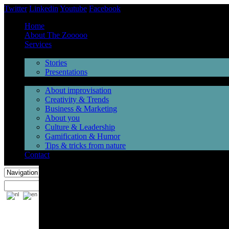
Twitter
Linkedin
Youtube
Facebook
Home
About The Zooooo
Services
Inspiration
Stories
Presentations
Videos
About improvisation
Creativity & Trends
Business & Marketing
About you
Culture & Leadership
Gamification & Humor
Tips & tricks from nature
Contact