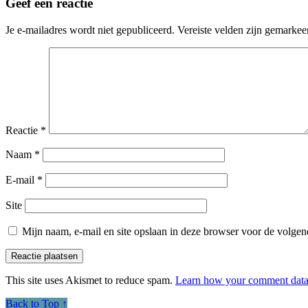
Geef een reactie
Je e-mailadres wordt niet gepubliceerd.
Vereiste velden zijn gemarke
Reactie
*
Naam
*
E-mail
*
Site
Mijn naam, e-mail en site opslaan in deze browser voor de volgend
This site uses Akismet to reduce spam.
Learn how your comment data 
Back to Top ↑