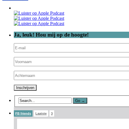
Ja, leuk! Hou mij op de hoogte!
FB friends
Laatste
3