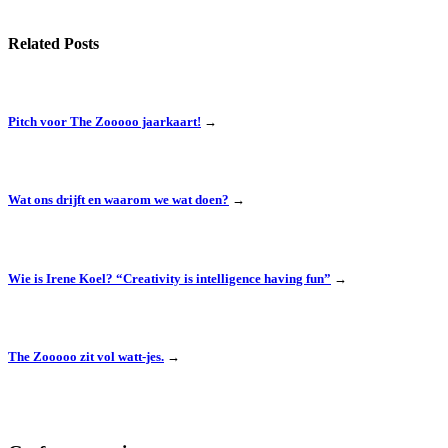
Related Posts
Pitch voor The Zooooo jaarkaart!
→
Wat ons drijft en waarom we wat doen?
→
Wie is Irene Koel? “Creativity is intelligence having fun”
→
The Zooooo zit vol watt-jes.
→