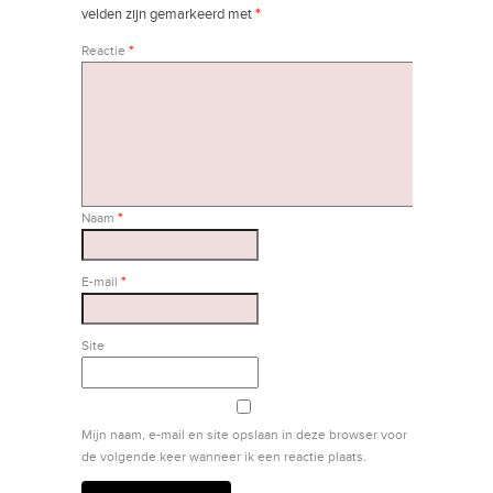
velden zijn gemarkeerd met
*
Reactie
*
Naam
*
E-mail
*
Site
Mijn naam, e-mail en site opslaan in deze browser voor
de volgende keer wanneer ik een reactie plaats.