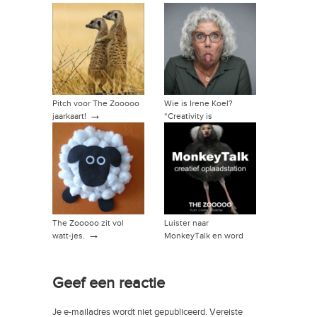
Pitch voor The Zooooo
Wie is Irene Koel?
→
jaarkaart!
“Creativity is
intelligence having fun”
→
The Zooooo zit vol
Luister naar
→
watt-jes.
MonkeyTalk en word
→
vriend van de show!
Geef een reactie
Je e-mailadres wordt niet gepubliceerd.
Vereiste