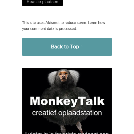
This site uses Akismet to reduce spam.
Learn how
your comment data is processed.
Back to Top ↑