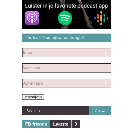
Ja, leuk! Hou mij op de hoogte!
FB friends
Laatste
3