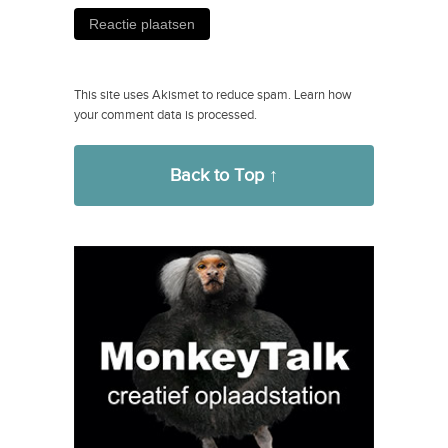
This site uses Akismet to reduce spam.
Learn how
your comment data is processed.
Back to Top ↑