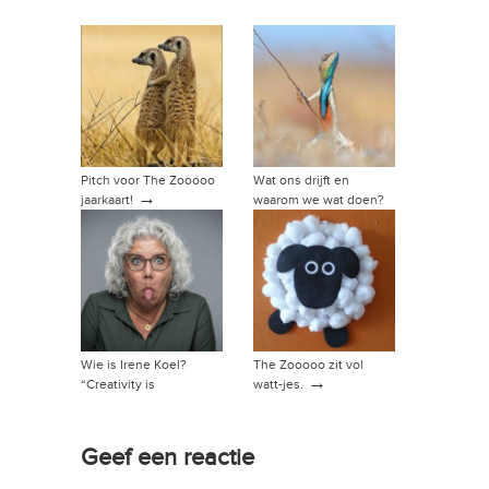
Pitch voor The Zooooo
Wat ons drijft en
→
jaarkaart!
waarom we wat doen?
→
Wie is Irene Koel?
The Zooooo zit vol
→
“Creativity is
watt-jes.
intelligence having fun”
→
Geef een reactie