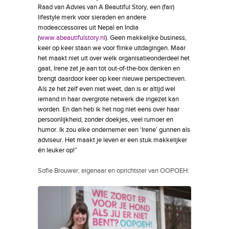
Raad van Advies van A Beautiful Story, een (fair)
lifestyle merk voor sieraden en andere
modeaccessoires uit Nepal en India
(
www.abeautifulstory.nl
). Geen makkelijke business,
keer op keer staan we voor flinke uitdagingen. Maar
het maakt niet uit over welk organisatieonderdeel het
gaat, Irene zet je aan tot out-of-the-box denken en
brengt daardoor keer op keer nieuwe perspectieven.
Als ze het zelf even niet weet, dan is er altijd wel
iemand in haar overgrote netwerk die ingezet kan
worden. En dan heb ik het nog niet eens over haar
persoonlijkheid, zonder doekjes, veel rumoer en
humor. Ik zou elke ondernemer een ‘Irene’ gunnen als
adviseur. Het maakt je leven er een stuk makkelijker
én leuker op!”
Sofie Brouwer, eigenaar en oprichtster van OOPOEH: