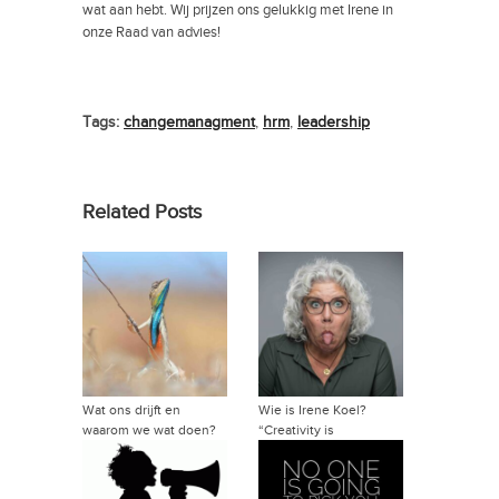
wat aan hebt. Wij prijzen ons gelukkig met Irene in
onze
Raad van advies
!
Tags:
changemanagment
,
hrm
,
leadership
Related Posts
Wat ons drijft en
Wie is Irene Koel?
waarom we wat doen?
“Creativity is
→
intelligence having fun”
→