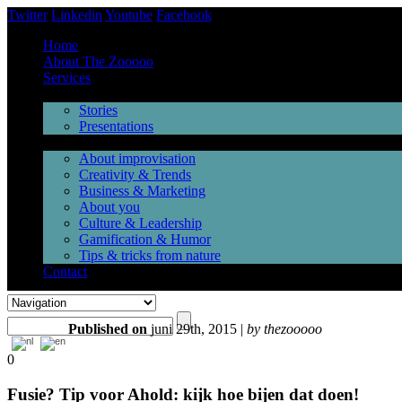
Twitter
Linkedin
Youtube
Facebook
Home
About The Zooooo
Services
Inspiration
Stories
Presentations
Videos
About improvisation
Creativity & Trends
Business & Marketing
About you
Culture & Leadership
Gamification & Humor
Tips & tricks from nature
Contact
Published on
juni 29th, 2015 |
by thezooooo
0
Fusie? Tip voor Ahold: kijk hoe bijen dat doen!