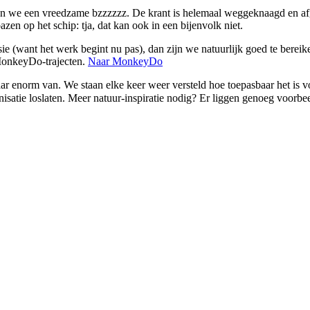
en we een vreedzame bzzzzzz. De krant is helemaal weggeknaagd en afge
zen op het schip: tja, dat kan ook in een bijenvolk niet.
ie (want het werk begint nu pas), dan zijn we natuurlijk goed te berei
 MonkeyDo-trajecten.
Naar MonkeyDo
daar enorm van. We staan elke keer weer versteld hoe toepasbaar het is v
satie loslaten. Meer natuur-inspiratie nodig? Er liggen genoeg voorbee