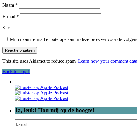
Naam
*
E-mail
*
Site
Mijn naam, e-mail en site opslaan in deze browser voor de volgend
This site uses Akismet to reduce spam.
Learn how your comment data 
Back to Top ↑
Ja, leuk! Hou mij op de hoogte!