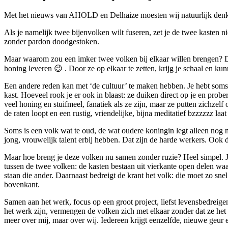
Met het nieuws van AHOLD en Delhaize moesten wij natuurlijk denken
Als je namelijk twee bijenvolken wilt fuseren, zet je de twee kasten n
zonder pardon doodgestoken.
Maar waarom zou een imker twee volken bij elkaar willen brengen? Da
honing leveren 😉 . Door ze op elkaar te zetten, krijg je schaal en kun
Een andere reden kan met ‘de cultuur’ te maken hebben. Je hebt soms e
kast. Hoeveel rook je er ook in blaast: ze duiken direct op je en prob
veel honing en stuifmeel, fanatiek als ze zijn, maar ze putten zichzel
de raten loopt en een rustig, vriendelijke, bijna meditatief bzzzzzz laat
Soms is een volk wat te oud, de wat oudere koningin legt alleen nog m
jong, vrouwelijk talent erbij hebben. Dat zijn de harde werkers. Ook d
Maar hoe breng je deze volken nu samen zonder ruzie? Heel simpel. Je 
tussen de twee volken: de kasten bestaan uit vierkante open delen waar
staan die ander. Daarnaast bedreigt de krant het volk: die moet zo sn
bovenkant.
Samen aan het werk, focus op een groot project, liefst levensbedreige
het werk zijn, vermengen de volken zich met elkaar zonder dat ze het d
meer over mij, maar over wij. Iedereen krijgt eenzelfde, nieuwe geur e