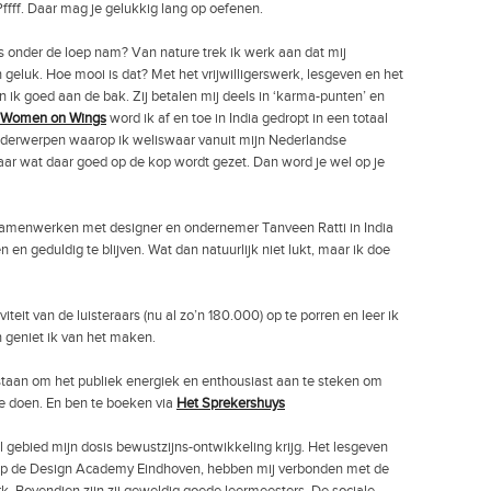
ffff. Daar mag je gelukkig lang op oefenen.
s onder de loep nam? Van nature trek ik werk aan dat mij
geluk. Hoe mooi is dat? Met het vrijwilligerswerk, lesgeven en het
ik goed aan de bak. Zij betalen mij deels in ‘karma-punten’ en
Women on Wings
word ik af en toe in India gedropt in een totaal
onderwerpen waarop ik weliswaar vanuit mijn Nederlandse
ar wat daar goed op de kop wordt gezet. Dan word je wel op je
samenwerken met designer en ondernemer Tanveen Ratti in India
n en geduldig te blijven. Wat dan natuurlijk niet lukt, maar ik doe
viteit van de luisteraars (nu al zo’n 180.000) op te porren en leer ik
n geniet ik van het maken.
 staan om het publiek energiek en enthousiast aan te steken om
t ze doen. En ben te boeken via
Het Sprekershuys
el gebied mijn dosis bewustzijns-ontwikkeling krijg. Het lesgeven
n op de Design Academy Eindhoven, hebben mij verbonden met de