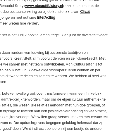
. Bovendien zijn zij geweldig goede leermeesters. De sociale
 Beautiful Story (
www.abeautifulstory.nl
) kan ik helpen met de
k doe bestuurservaring op bij de kunstenaars van
Circus
or jongeren met autisme
InterActing
meer weten hoe verder’.
 het is natuurlijk nooit allemaal tegelijk en juist de diversiteit voedt
oo doen rondom vernieuwing bij bestaande bedrijven en
r vooral creativiteit, slim vooruit denken en zelf-doen-kracht. Met
ie we samen met het team ontwikkelen. Van Cultuursafari’s tot
heb ik natuurlijk geweldige ‘voorapers’ leren kennen en per
n om dit werk te delen en samen te werken. We hebben al heel wat
cten.
betekenisvolle groei, over transformeren, waar een flinke bak
st aantrekkelijk te worden, maar om de eigen cultuur authentiek te
isaties, die wezenlijke relaties aangaan met hun doelgroepen, of
 bijdrage te leveren aan een positieve verandering en veerkracht,
kkelijker verloopt. We willen graag verschil maken met creativiteit
ant is. Die opdrachtgevers begrijpen gelukkig helemaal dat zij
k ‘goed’ doen. Want indirect sponsoren zij een beetje de andere