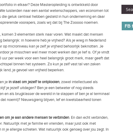
ortfolio in elkaar? Deze Masteropleiding is ontwikkeld door
 We luisterden naar een aantal wetenschappers, van economen tot
 die geluk centraal hebben gesteld in hun onderneming en daar
nspirerende voorapers, zoals wij dat bij The Zooooo noemen.
FB 
n, komen 3 elementen sterk naar voren. Wat maakt dat mensen
rg belangrijk: in hoeverre heb je vrijheid? Als je wieg in Nederland
 op microniveau kan je zelf je vrijheid behoorlijk beknotten. Je
rdoor je misschien wel meer moet werken dan je lief is. Of je vindt
0 uur per week voor een heel belangrijk groot merk, maar geeft dat
chtspel binnen het systeem. Zo kun je zelf vast tal van zaken
k land, je gevoel van vrijheid beperken.
ben je
in staat om jezelf te ontplooien
, zowel intellectueel als
lijf je jezelf uitdagen? Ben je een betweter of nog steeds
en en als brugklasser de wereld in te stappen of ben je al terminaal
r dat noemt)? Nieuwsgierig blijven, lef en kwetsbaarheid tonen
en om je aan andere mensen te verbinden
. En dan echt verbinden,
 Natuurlijk met je familie en vrienden, maar juist ook met
 je allergie schieten. Wat natuurlijk ook genoeg over jou zegt. In