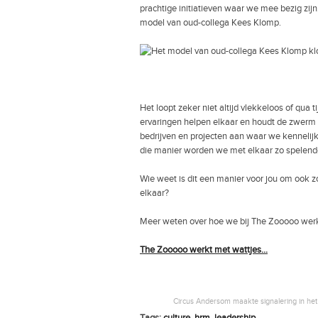
prachtige initiatieven waar we mee bezig zijn
model van oud-collega Kees Klomp.
Het loopt zeker niet altijd vlekkeloos of qua ti
ervaringen helpen elkaar en houdt de zwerm 
bedrijven en projecten aan waar we kennelijk
die manier worden we met elkaar zo spelende
Wie weet is dit een manier voor jou om ook zo
elkaar?
Meer weten over hoe we bij The Zooooo wer
The Zooooo werkt met wattjes…
Circus Andersom maakte signalering in het 