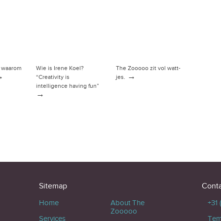
n waarom
Wie is Irene Koel?
The Zooooo zit vol watt-
→
→
“Creativity is
jes.
intelligence having fun”
→
Sitemap
Cont
Home
About The
+31
Zooooo
Services
Tem