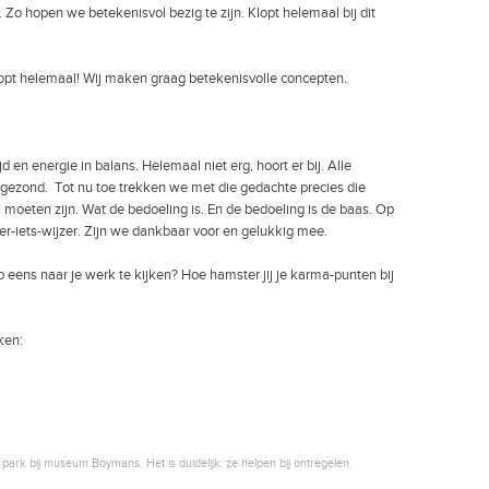
. Zo hopen we betekenisvol bezig te zijn. Klopt helemaal bij dit
jd en energie in balans. Helemaal niet erg, hoort er bij. Alle
gezond. Tot nu toe trekken we met die gedachte precies die
 moeten zijn. Wat de bedoeling is. En de bedoeling is de baas. Op
r-iets-wijzer. Zijn we dankbaar voor en gelukkig mee.
 eens naar je werk te kijken? Hoe hamster jij je karma-punten bij
ken:
park bij museum Boymans. Het is duidelijk: ze helpen bij ontregelen.