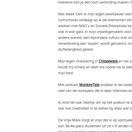
hoeverre kan je dan toch verbinding maken. P
Wat bleek toen ik mijn eigen (werk)leven een
ruimschoots uitdaagt op al die elementen van 
werken met NGO’s en Sociale Enterprises kan 
ook in wat geld. In mijn vrijwilligerswerk voor
andere wereld, een bijzondere cultuur met 
ontwikkeling een ‘expert’ wordt genoemd, ma
durfallerigheid getest.
Mijn eigen investering in
Chippiwara
en het 
houdt mij scherp en leert me vooral los te late
mijn best.
Met podcast
MonkeyTalk
probeer ik de creati
veel van de voorapers die ik daar interview e
Ik vind het ook heerlijk om op het podium te
ook hun creativiteit in te zetten bij alles wa
De Vrije Mare zorgt er voor dat ik op spiritue
aan 3e/4e-jaars studenten uit zo’n 9 lande