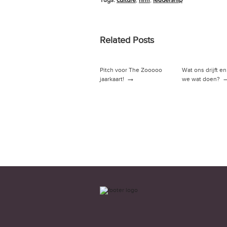
Tags:
culture
,
hrm
,
leadership
Related Posts
Pitch voor The Zooooo
Wat ons drijft e
→
jaarkaart!
we wat doen?