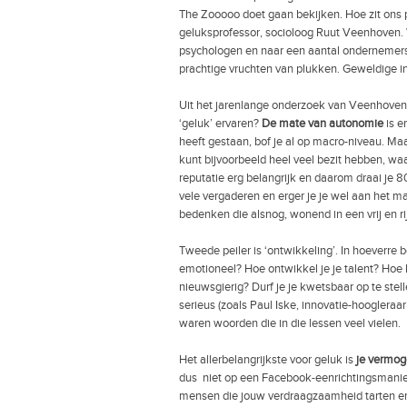
The Zooooo doet gaan bekijken. Hoe zit ons p
geluksprofessor, socioloog Ruut Veenhoven.
psychologen en naar een aantal ondernemers
prachtige vruchten van plukken. Geweldige i
Uit het jarenlange onderzoek van Veenhove
‘geluk’ ervaren?
De mate van autonomie
is e
heeft gestaan, bof je al op macro-niveau. Maar
kunt bijvoorbeeld heel veel bezit hebben, waa
reputatie erg belangrijk en daarom draai je 8
vele vergaderen en erger je je wel aan het ma
bedenken die alsnog, wonend in een vrij en rij
Tweede peiler is ‘ontwikkeling’. In hoeverre 
emotioneel? Hoe ontwikkel je je talent? Hoe b
nieuwsgierig? Durf je je kwetsbaar op te stell
serieus (zoals Paul Iske, innovatie-hoogleraa
waren woorden die in die lessen veel vielen.
Het allerbelangrijkste voor geluk is
je vermog
dus niet op een Facebook-eenrichtingsmanier.
mensen die jouw verdraagzaamheid tarten en in