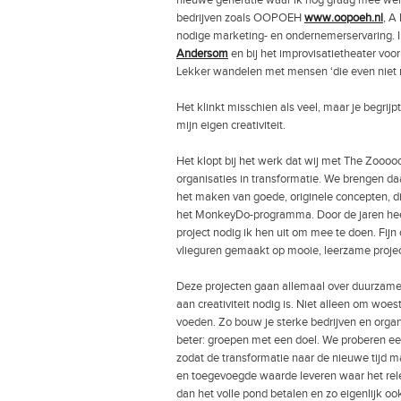
nieuwe generatie waar ik nog graag mee werk
bedrijven zoals OOPOEH
www.oopoeh.nl
, A
nodige marketing- en ondernemerservaring. I
Andersom
en bij het improvisatietheater vo
Lekker wandelen met mensen ‘die even niet 
Het klinkt misschien als veel, maar je begrijpt:
mijn eigen creativiteit.
Het klopt bij het werk dat wij met The Zooo
organisaties in transformatie. We brengen daa
het maken van goede, originele concepten, d
het MonkeyDo-programma. Door de jaren heen 
project nodig ik hen uit om mee te doen. Fij
vlieguren gemaakt op mooie, leerzame proje
Deze projecten gaan allemaal over duurzame, 
aan creativiteit nodig is. Niet alleen om woe
voeden. Zo bouw je sterke bedrijven en organ
beter: groepen met een doel. We proberen een
zodat de transformatie naar de nieuwe tijd ma
en toegevoegde waarde leveren waar het relev
dan het volle pond betalen en zo eigenlijk oo