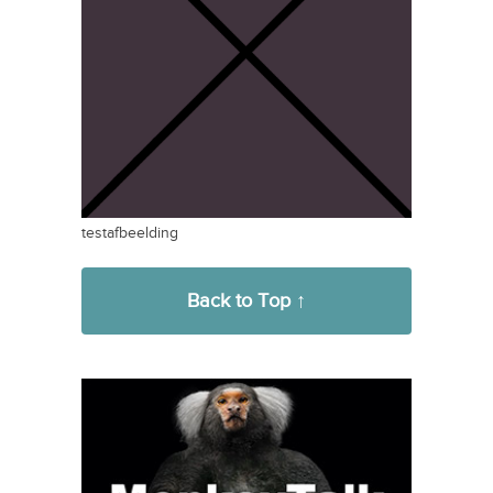
testafbeelding
Back to Top ↑