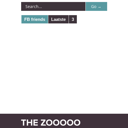
FB friends
Laatste
3