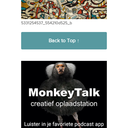
5331254537_554210d525_b
Back to Top ↑