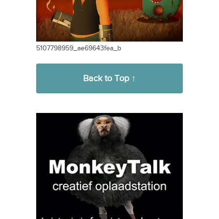
5107798959_ae69643fea_b
Back to Top ↑