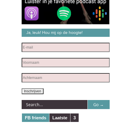
Ja, leuk! Hou mij op de hoogte!
FB friends
Laatste
3