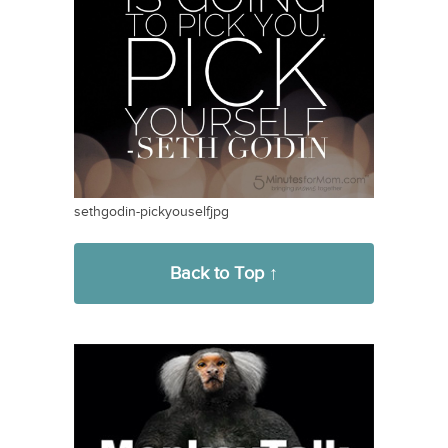
sethgodin-pickyouselfjpg
Back to Top ↑