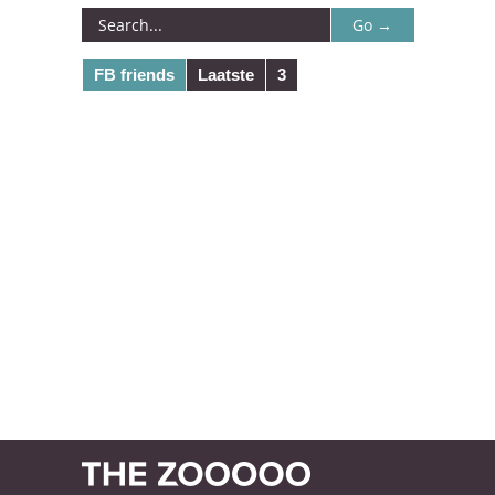
FB friends
Laatste
3