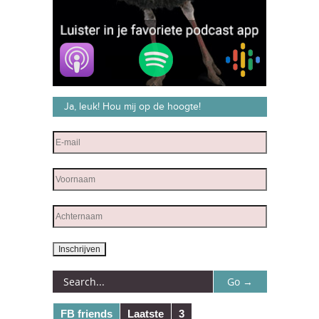
Ja, leuk! Hou mij op de hoogte!
FB friends
Laatste
3