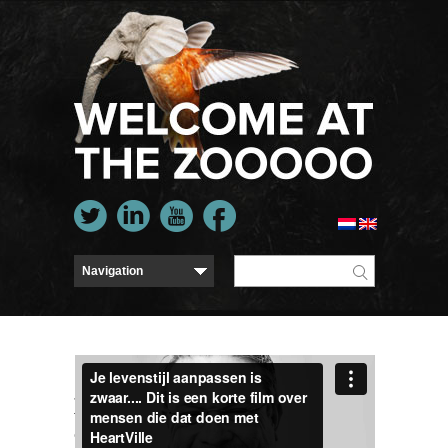
Je levenstijl aanpassen is zwaar.... Dit is een korte
film over mensen die dat doen met HeartVille
from
Qlvr
on
Vimeo
.