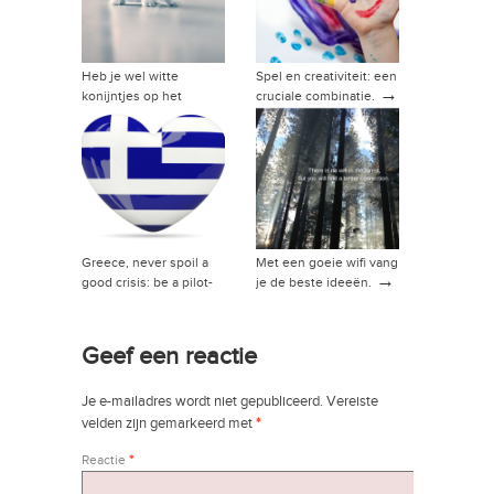
Heb je wel witte
Spel en creativiteit: een
→
konijntjes op het
cruciale combinatie.
→
kantoor?
Greece, never spoil a
Met een goeie wifi vang
→
good crisis: be a pilot-
je de beste ideeën.
→
country.
Geef een reactie
Je e-mailadres wordt niet gepubliceerd.
Vereiste
velden zijn gemarkeerd met
*
Reactie
*