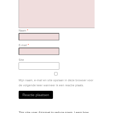
Naam
*
E-mail
*
Site
Mijn naam, e-mail en site opslaan in deze browser voor
de volgende keer wanneer ik een reactie plaats.
This site uses Akismet to reduce spam.
Learn how