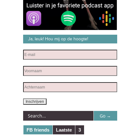
Ja, leuk! Hou mij op de hoogte!
FB friends
Laatste
3