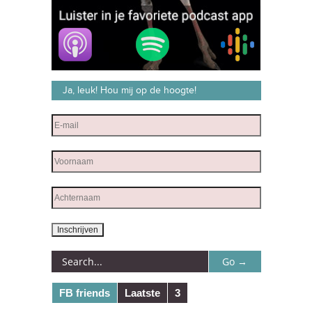
Ja, leuk! Hou mij op de hoogte!
FB friends
Laatste
3