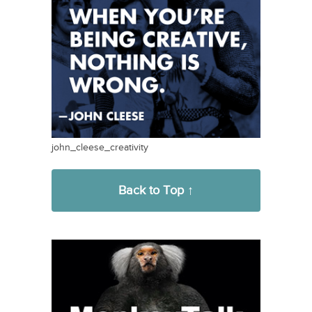
john_cleese_creativity
Back to Top ↑