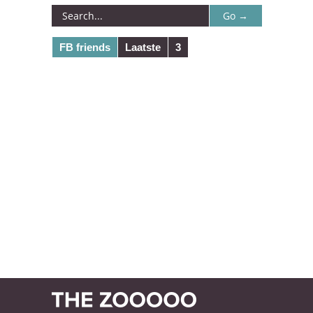
FB friends
Laatste
3