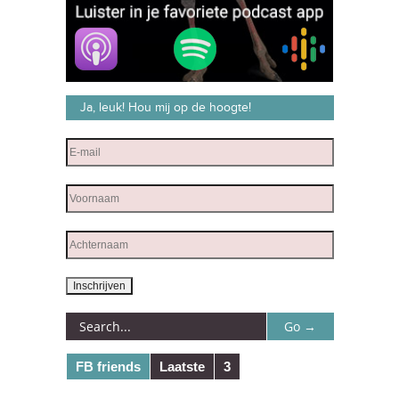
Ja, leuk! Hou mij op de hoogte!
FB friends
Laatste
3