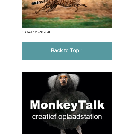
1374177528764
Back to Top ↑