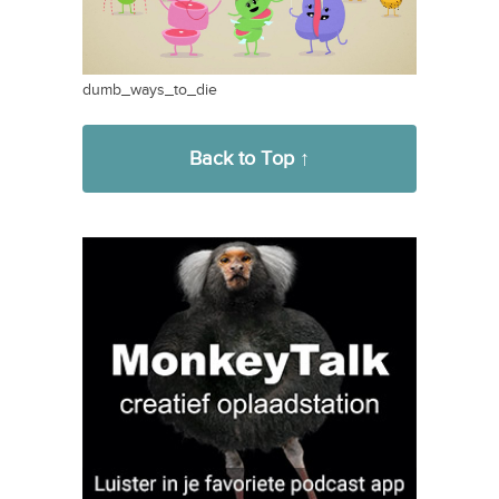
dumb_ways_to_die
Back to Top ↑