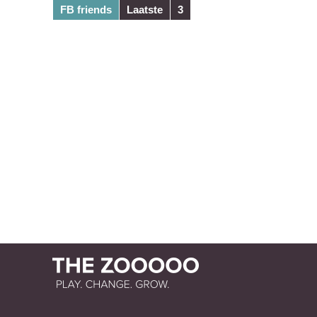
FB friends
Laatste
3