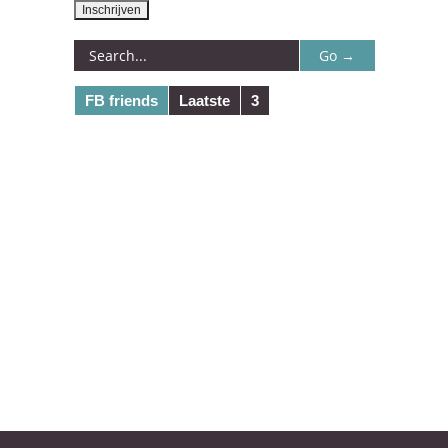
FB friends
Laatste
3