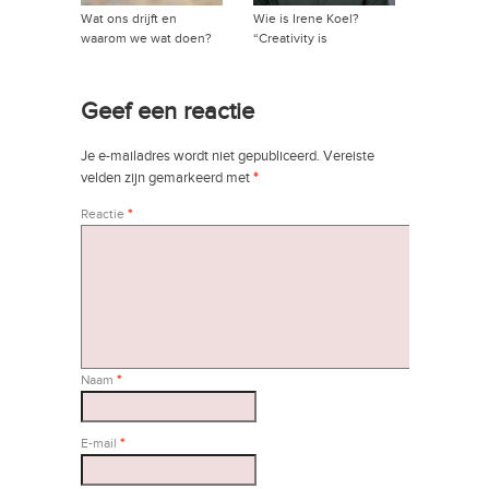
Wat ons drijft en
Wie is Irene Koel?
waarom we wat doen?
“Creativity is
→
intelligence having fun”
→
Geef een reactie
Je e-mailadres wordt niet gepubliceerd.
Vereiste
velden zijn gemarkeerd met
*
Reactie
*
Naam
*
E-mail
*