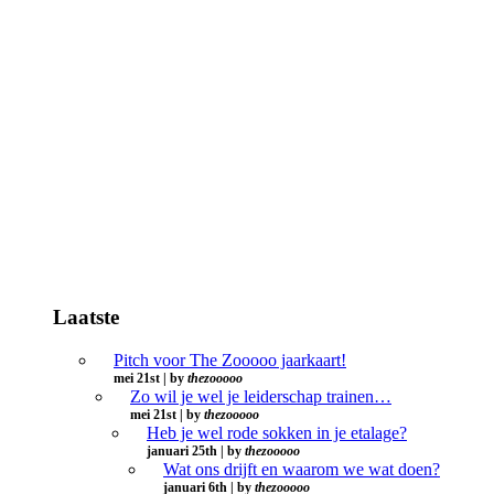
Laatste
Pitch voor The Zooooo jaarkaart!
mei 21st | by
thezooooo
Zo wil je wel je leiderschap trainen…
mei 21st | by
thezooooo
Heb je wel rode sokken in je etalage?
januari 25th | by
thezooooo
Wat ons drijft en waarom we wat doen?
januari 6th | by
thezooooo