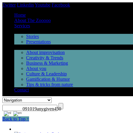
Twitter
Linkedin
Youtube
Facebook
Home
About The Zooooo
Services
Inspiration
Stories
Presentations
Videos
About improvisation
Creativity & Trends
Business & Marketing
About you
Culture & Leadership
Gamification & Humor
Tips & tricks from nature
Contact
091019anygiven450
Back to Top ↑