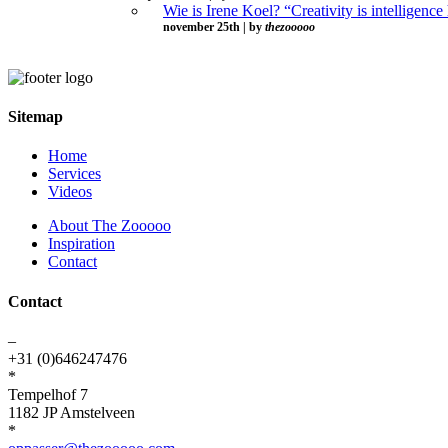
Wie is Irene Koel? “Creativity is intelligence
november 25th | by
thezooooo
Sitemap
Home
Services
Videos
About The Zooooo
Inspiration
Contact
Contact
–
+31 (0)646247476
*
Tempelhof 7
1182 JP Amstelveen
*