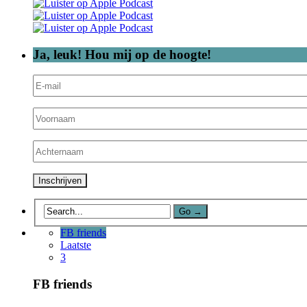
Ja, leuk! Hou mij op de hoogte!
FB friends
Laatste
3
FB friends