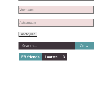
FB friends
Laatste
3