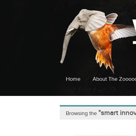
Home
About The Zoooo
"smart innov
Browsing the