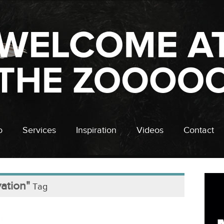
o
Services
Inspiration
Videos
Contact
ation"
Tag