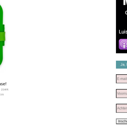
Ja,
ase!
p zoek
lim