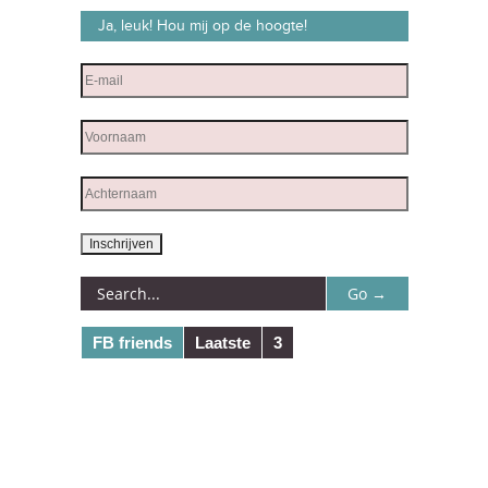
Ja, leuk! Hou mij op de hoogte!
FB friends
Laatste
3