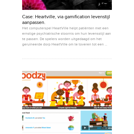
Case: Heartville, via gamification levenstijl
aanpassen.
Het computerspel HeartVille helpt patiënten met een
ernstige psychiatrische stoornis om hun levensstijl aan
te passen. De spelers worden uitgedaagd om het
geruïneerde dorp HeartVille om te toveren tot een …