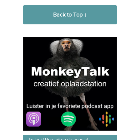
Back to Top ↑
Ja, leuk! Hou mij op de hoogte!