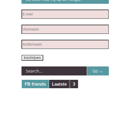
FB friends
Laatste
3