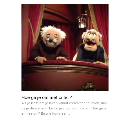
Hoe ga je om met critici?
Als je kiest om je leven vanuit creativiteit te leven, dan
ga je de arena in. En zal je critici ontmoeten. Hoe ga je
er mee om? En wie honoreer …