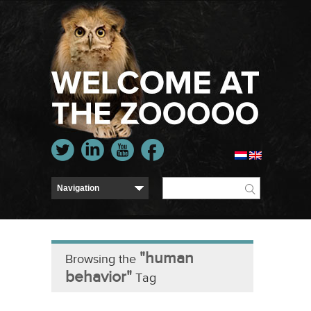
"human
Browsing the
behavior"
Tag