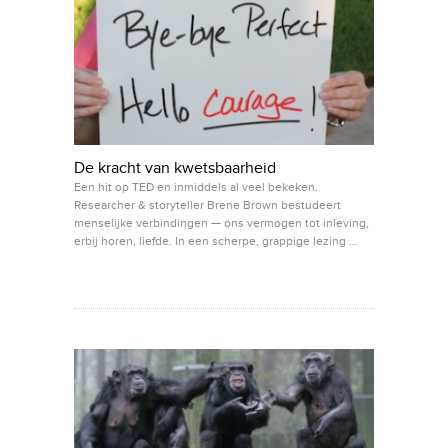
De kracht van kwetsbaarheid
Een hit op TED en inmiddels al veel bekeken.
Researcher & storyteller Brene Brown bestudeert
menselijke verbindingen — ons vermogen tot inleving,
erbij horen, liefde. In een scherpe, grappige lezing …