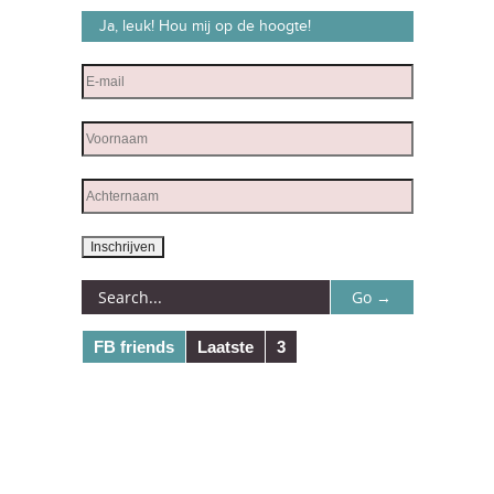
Ja, leuk! Hou mij op de hoogte!
FB friends
Laatste
3