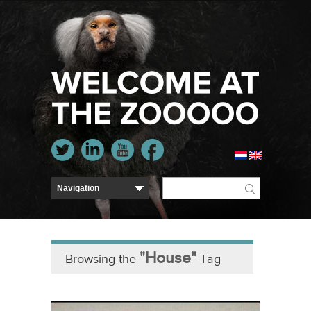
"House"
Browsing the
Tag