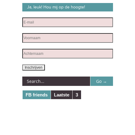
Ja, leuk! Hou mij op de hoogte!
FB friends
Laatste
3