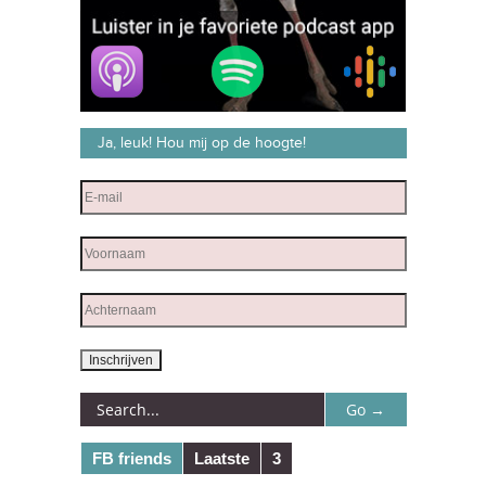
Ja, leuk! Hou mij op de hoogte!
FB friends
Laatste
3