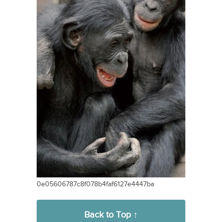
0e05606787c8f078b4faf6127e4447ba
Back to Top ↑