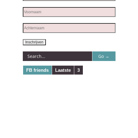
FB friends
Laatste
3