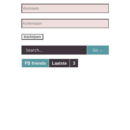
FB friends
Laatste
3