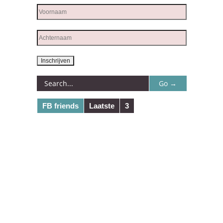
FB friends
Laatste
3