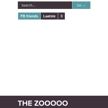
FB friends
Laatste
3