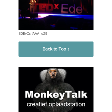
B0EvCs-IAAA_eZ9
Back to Top ↑