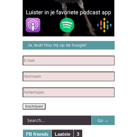
Ja, leuk! Hou mij op de hoogte!
FB friends
Laatste
3