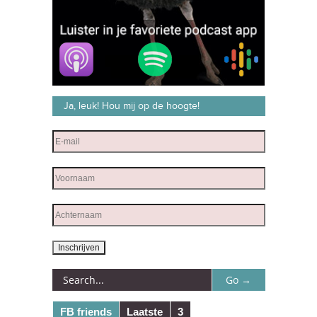
Ja, leuk! Hou mij op de hoogte!
FB friends
Laatste
3