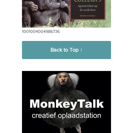
1001004004986736
Back to Top ↑