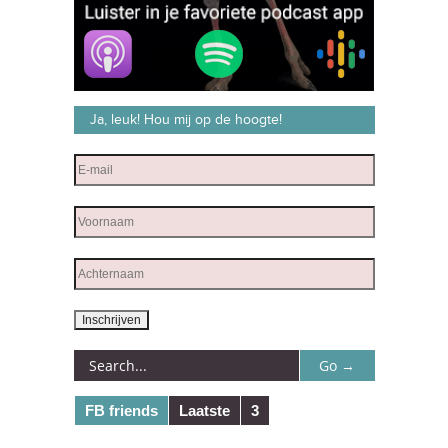
Ja, leuk! Hou mij op de hoogte!
FB friends
Laatste
3