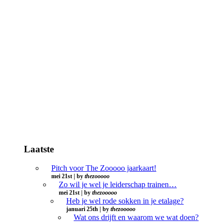
Laatste
Pitch voor The Zooooo jaarkaart!
mei 21st | by
thezooooo
Zo wil je wel je leiderschap trainen…
mei 21st | by
thezooooo
Heb je wel rode sokken in je etalage?
januari 25th | by
thezooooo
Wat ons drijft en waarom we wat doen?