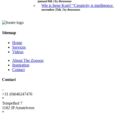
januari 6th | by
thezooooo
Wie is Irene Koel? “Creativity is intelligence
november 25th | by
thezooooo
Sitemap
Home
Services
Videos
About The Zooooo
Inspiration
Contact
Contact
–
+31 (0)646247476
*
Tempelhof 7
1182 JP Amstelveen
*