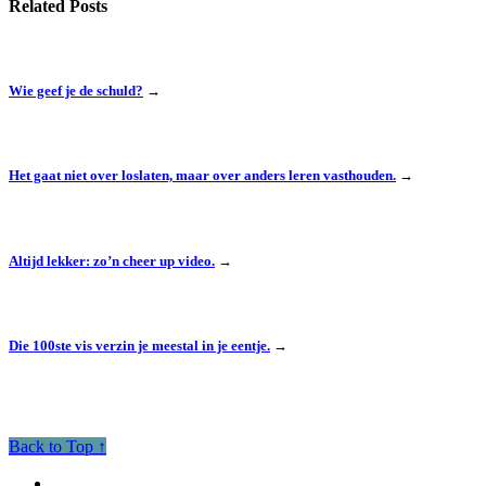
Related Posts
Wie geef je de schuld?
→
Het gaat niet over loslaten, maar over anders leren vasthouden.
→
Altijd lekker: zo’n cheer up video.
→
Die 100ste vis verzin je meestal in je eentje.
→
Back to Top ↑