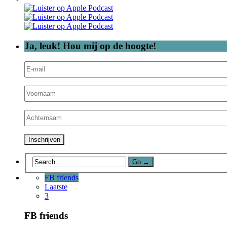
Ja, leuk! Hou mij op de hoogte!
FB friends
Laatste
3
FB friends