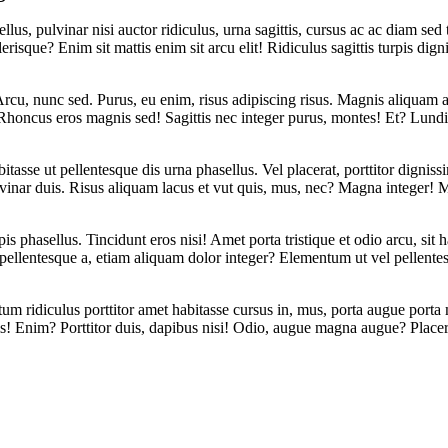
lus, pulvinar nisi auctor ridiculus, urna sagittis, cursus ac ac diam s
lerisque? Enim sit mattis enim sit arcu elit! Ridiculus sagittis turpis dign
 Arcu, nunc sed. Purus, eu enim, risus adipiscing risus. Magnis aliqua
 Rhoncus eros magnis sed! Sagittis nec integer purus, montes! Et? Lundiu
bitasse ut pellentesque dis urna phasellus. Vel placerat, porttitor dignis
pulvinar duis. Risus aliquam lacus et vut quis, mus, nec? Magna integer!
rpis phasellus. Tincidunt eros nisi! Amet porta tristique et odio arcu, s
it pellentesque a, etiam aliquam dolor integer? Elementum ut vel pellent
um ridiculus porttitor amet habitasse cursus in, mus, porta augue porta
pis! Enim? Porttitor duis, dapibus nisi! Odio, augue magna augue? Placer