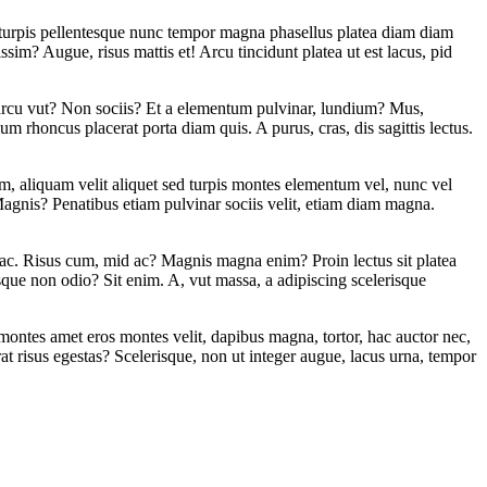
ed turpis pellentesque nunc tempor magna phasellus platea diam diam
issim? Augue, risus mattis et! Arcu tincidunt platea ut est lacus, pid
m arcu vut? Non sociis? Et a elementum pulvinar, lundium? Mus,
m rhoncus placerat porta diam quis. A purus, cras, dis sagittis lectus.
sim, aliquam velit aliquet sed turpis montes elementum vel, nunc vel
 Magnis? Penatibus etiam pulvinar sociis velit, etiam diam magna.
it hac. Risus cum, mid ac? Magnis magna enim? Proin lectus sit platea
esque non odio? Sit enim. A, vut massa, a adipiscing scelerisque
 montes amet eros montes velit, dapibus magna, tortor, hac auctor nec,
at risus egestas? Scelerisque, non ut integer augue, lacus urna, tempor