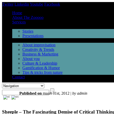
Twitter
Linkedin
Youtube
Facebook
Home
About The Zooooo
Services
Inspiration
Stories
Presentations
Videos
About improvisation
Creativity & Trends
Business & Marketing
About you
Culture & Leadership
Gamification & Humor
Tips & tricks from nature
Contact
Published on
maart 31st, 2012 |
by admin
Sheeple – The Fascinating Demise of Critical Thinkin